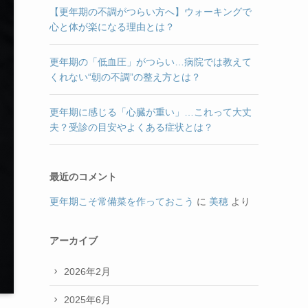
【更年期の不調がつらい方へ】ウォーキングで
心と体が楽になる理由とは？
更年期の「低血圧」がつらい…病院では教えて
くれない“朝の不調”の整え方とは？
更年期に感じる「心臓が重い」…これって大丈
夫？受診の目安やよくある症状とは？
最近のコメント
更年期こそ常備菜を作っておこう
に
美穂
より
アーカイブ
2026年2月
2025年6月