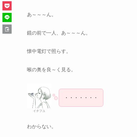
あ～～～ん。
鏡の前で一人、あ～～～ん。
懐中電灯で照らす。
喉の奥を良～く見る。
・・・・・・・
イチフユ
わからない。