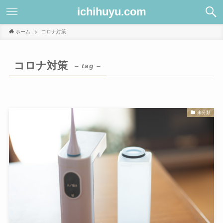
ichihuyu.com
ホーム
コロナ対策
コロナ対策
– tag –
未分類