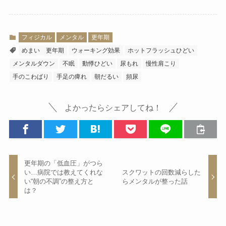
フィジカル
メンタル
更年期
めまい 更年期
ウォーキング効果
ホットフラッシュひどい
メンタルダウン
不眠
動悸ひどい
尿もれ
慢性肩こり
手のこわばり
手足の痺れ
朝だるい
頻尿
よかったらシェアしてね！
更年期の「低血圧」がつら
い…病院では教えてくれな
スクワットの回数減らした
い“朝の不調”の整え方と
らメンタルが整った話
は？