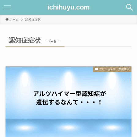
ichihuyu.com
ホーム
認知症症状
認知症症状
– tag –
アルツハイマー型認知症