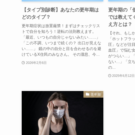
【タイプ別診断】あなたの更年期は
更年期の「
どのタイプ？
では教えて
え方とは？
更年期症状は放置厳禁！まずはチェックリス
トで自分を知ろう！逆転の法則教えます。
【それ、もしか
「最近、いつもの自分じゃないみたい……」
「ホットフラ
「この不調、いつまで続くの？ 出口が見えな
圧」などが注目
い……」 鏡の中の自分と目を合わせるのを避
血圧」で悩む女
けているX住民のみなさん。 その溜息、今...
がつらい…」
ない…」「立ち
2026年2月6日
の...
2025年6月12日
更年期