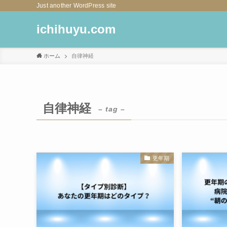
Just another WordPress site
ichihuyu.com
ホーム
自律神経
自律神経
– tag –
更年期