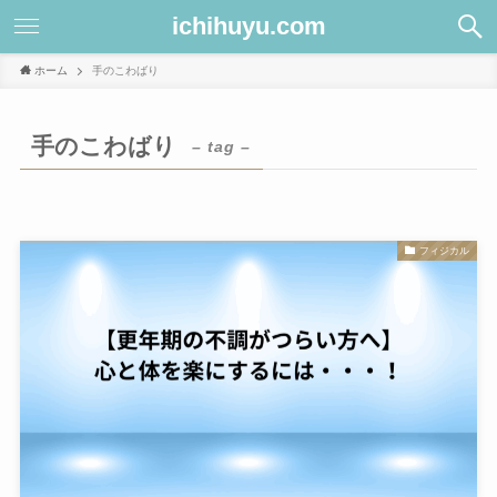
ichihuyu.com
ホーム
手のこわばり
手のこわばり
– tag –
フィジカル